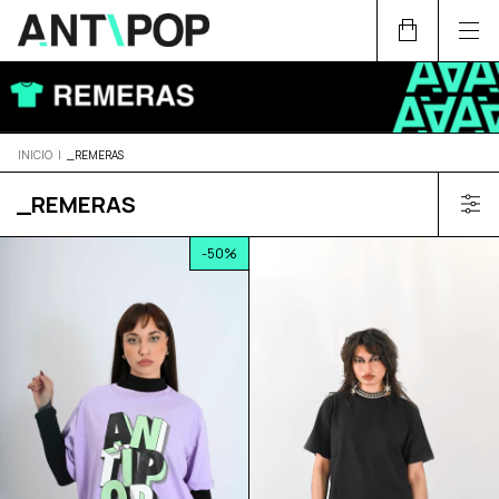
INICIO
|
_REMERAS
_REMERAS
-
50
%