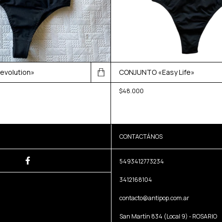
volution»
CONJUNTO «Easy Life»
$48.000
CONTACTÁNOS
5493412773234
3412168104
contacto@antipop.com.ar
San Martín 834 (Local 9) - ROSARIO