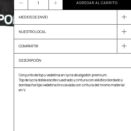
MEDIOS DE ENVÍO
NUESTRO LOCAL
COMPARTIR
DESCRIPCIÓN
Conjunto de top y vedetina en lycra de algodón premium.
Top de lycra doble escote cuadrado y cintura con elástico bordado y
bombacha tipo vedetina tiro cavada con cintura del mismo material
en V.