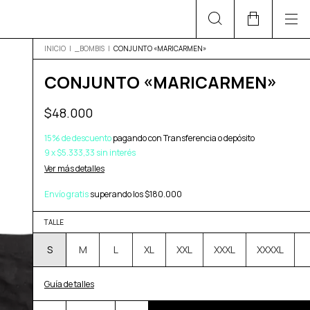
INICIO
|
_BOMBIS
|
CONJUNTO «MARICARMEN»
CONJUNTO «MARICARMEN»
$48.000
15% de descuento
pagando con Transferencia o depósito
9
x
$5.333,33
sin interés
Ver más detalles
Envío gratis
superando los
$180.000
TALLE
S
M
L
XL
XXL
XXXL
XXXXL
Guía de talles