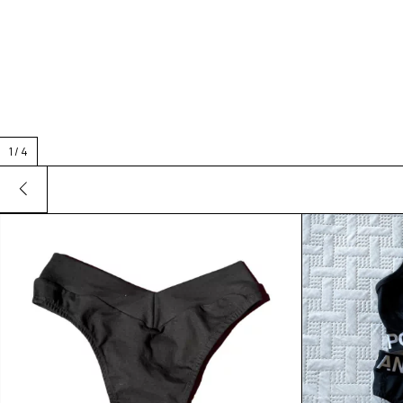
1
/
4