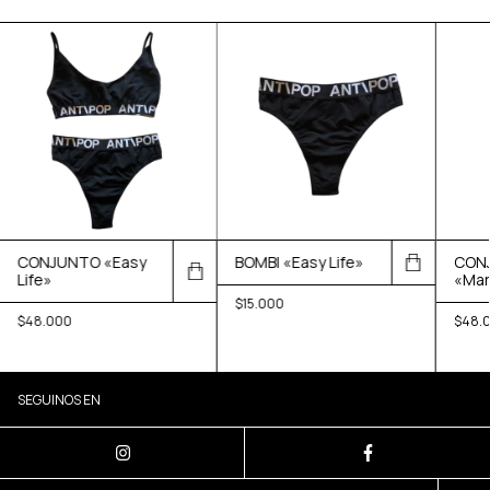
CONJUNTO «Easy
BOMBI «Easy Life»
CON
Life»
«Mar
$15.000
$48.000
$48.
SEGUINOS EN