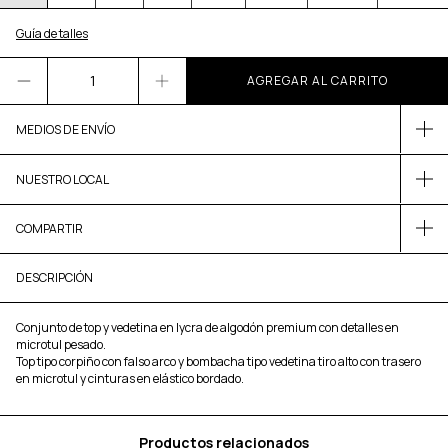
Guía de talles
MEDIOS DE ENVÍO
NUESTRO LOCAL
COMPARTIR
DESCRIPCIÓN
Conjunto de top y vedetina en lycra de algodón premium con detalles en
microtul pesado.
Top tipo corpiño con falso arco y bombacha tipo vedetina tiro alto con trasero
en microtul y cinturas en elástico bordado.
Productos relacionados