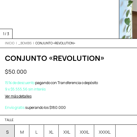
1
/
3
INICIO
|
_BOMBIS
|
CONJUNTO «REVOLUTION»
CONJUNTO «REVOLUTION»
$50.000
15% de descuento
pagando con Transferencia o depósito
9
x
$5.555,56
sin interés
Ver más detalles
Envío gratis
superando los
$180.000
TALLE
S
M
L
XL
XXL
XXXL
XXXXL