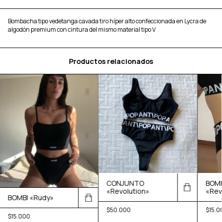
Bombacha tipo vedetanga cavada tiro híper alto confeccionada en Lycra de
algodón premium con cintura del mismo material tipo V
Productos relacionados
CONJUNTO
BOMB
«Revolution»
«Rev
BOMBI «Rudy»
$50.000
$15.0
$15.000