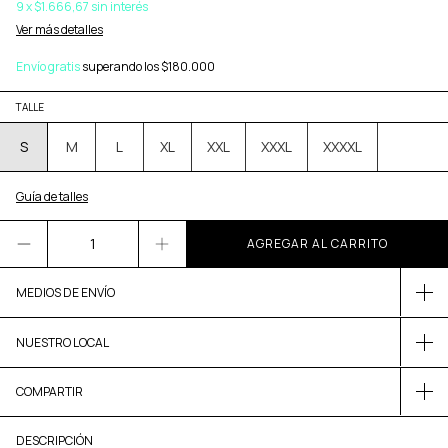
9
x
$1.666,67
sin interés
Ver más detalles
Envío gratis
superando los
$180.000
TALLE
S
M
L
XL
XXL
XXXL
XXXXL
Guía de talles
MEDIOS DE ENVÍO
NUESTRO LOCAL
COMPARTIR
DESCRIPCIÓN